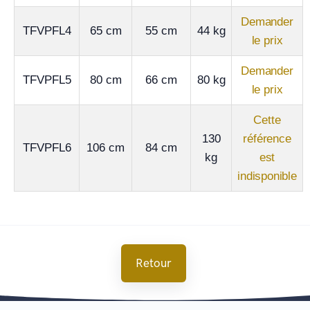
Demander
TFVPFL4
65 cm
55 cm
44 kg
le prix
Demander
TFVPFL5
80 cm
66 cm
80 kg
le prix
Cette
130
référence
TFVPFL6
106 cm
84 cm
kg
est
indisponible
Retour