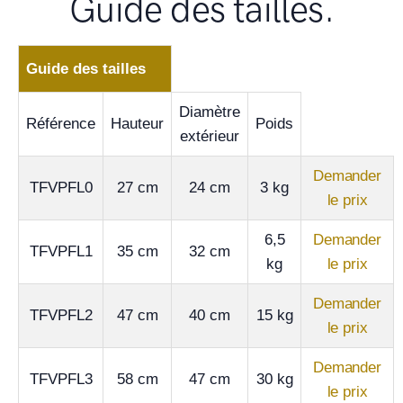
Guide des tailles.
Guide des tailles
Diamètre
Référence
Hauteur
Poids
extérieur
Demander
TFVPFL0
27 cm
24 cm
3 kg
le prix
6,5
Demander
TFVPFL1
35 cm
32 cm
kg
le prix
Demander
TFVPFL2
47 cm
40 cm
15 kg
le prix
Demander
TFVPFL3
58 cm
47 cm
30 kg
le prix